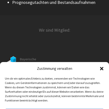
Prognosegutachten und Bestandsaufnahmen
Wir sind Mitglied:
Bayerische
Ingenieurekammer-Bau Nr. 11431
Zustimmung verwalten
Körperschaft des öffentlichen Rechts
Um dir ein optimales Erlebnis zu bieten, verwenden wir Technologien wie
Cookies, um Geräteinformationen zu speichern und/oder darauf zuzugreifen.
Klare Konzepte.
Wenn du diesen Technologien zustimmst, können wir Daten wie das
Saubere Umwelt.
Surfverhalten oder eindeutige IDs auf dieser Website verarbeiten. Wenn du deine
Zustimmung nicht erteilst oder zurückziehst, können bestimmte Merkmale und
Funktionen beeinträchtigt werden.